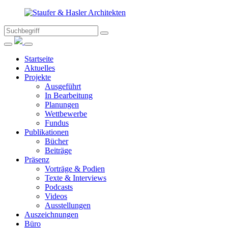
Suche
Suchen
nach:
Menüeintrag
Staufer
Suche
Menü
schliessen
schliessen
Startseite
&
Aktuelles
Projekte
Hasler
Ausgeführt
In Bearbeitung
Architekten
Planungen
Wettbewerbe
Fundus
Astrid
Publikationen
Staufer,
Bücher
Thomas
Beiträge
Hasler
Präsenz
Architekten,
Vorträge & Podien
Frauenfeld
Texte & Interviews
Podcasts
Videos
Ausstellungen
Auszeichnungen
Büro