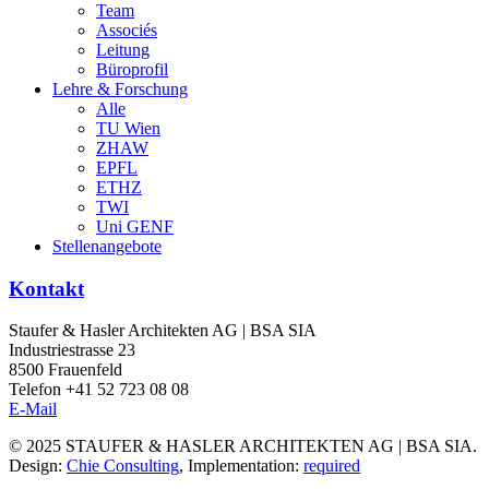
Team
Associés
Leitung
Büroprofil
Lehre & Forschung
Alle
TU Wien
ZHAW
EPFL
ETHZ
TWI
Uni GENF
Stellenangebote
Kontakt
Staufer & Hasler Architekten AG | BSA SIA
Industriestrasse 23
8500 Frauenfeld
Telefon +41 52 723 08 08
E-Mail
© 2025 STAUFER & HASLER ARCHITEKTEN AG | BSA SIA.
Design:
Chie Consulting
, Implementation:
required