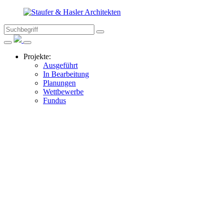
Suche
Suchen
Staufer
nach:
Menüeintrag
&
Suche
Menü
Hasler
schliessen
schliessen
Projekte:
Architekten
Ausgeführt
In Bearbeitung
Astrid
Planungen
Staufer,
Wettbewerbe
Thomas
Fundus
Hasler
Architekten,
Frauenfeld