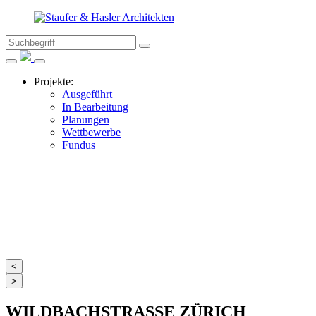
Suche
Suchen
Staufer
nach:
Menüeintrag
&
Suche
Menü
Hasler
schliessen
schliessen
Projekte:
Architekten
Ausgeführt
In Bearbeitung
Astrid
Planungen
Staufer,
Wettbewerbe
Thomas
Fundus
Hasler
Architekten,
Frauenfeld
<
>
WILDBACHSTRASSE ZÜRICH