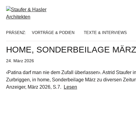
Staufer
&
Hasler
PRÄSENZ:
VORTRÄGE & PODIEN
TEXTE & INTERVIEWS
Architekten
HOME, SONDERBEILAGE MÄRZ
Astrid
Staufer,
Veröffentlicht
24. März 2026
am
Thomas
‹Patina darf man nie dem Zufall überlassen›. Astrid Staufer
Hasler
Zurbriggen, in home, Sonderbeilage März zu diversen Zeitun
Architekten,
Anzeiger, März 2026, S.7.
Lesen
Frauenfeld